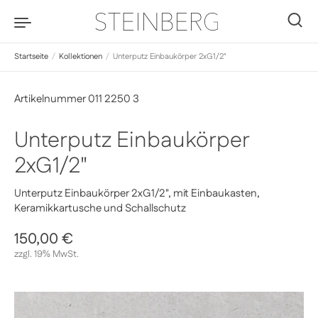
Zum Inhalt springen
0
Startseite
/
Kollektionen
/
Unterputz Einbaukörper 2xG1/2"
Artikelnummer 011 2250 3
Unterputz Einbaukörper
2xG1/2"
Unterputz Einbaukörper 2xG1/2", mit Einbaukasten,
Keramikkartusche und Schallschutz
Regulärer Preis
150,00 €
Sale-Preis
zzgl. 19% MwSt.