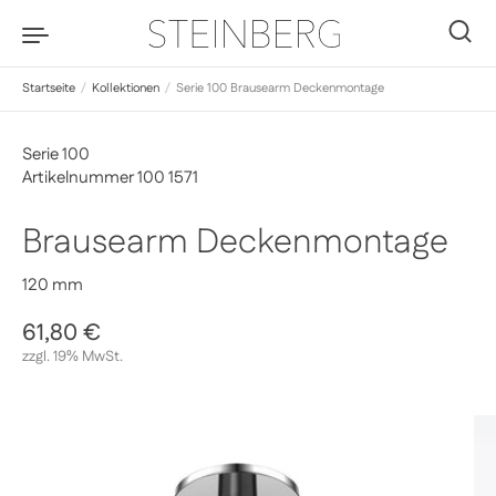
Zum Inhalt springen
0
Startseite
/
Kollektionen
/
Serie 100 Brausearm Deckenmontage
Serie 100
Artikelnummer 100 1571
Brausearm Deckenmontage
120 mm
Regulärer Preis
61,80 €
Sale-Preis
zzgl. 19% MwSt.