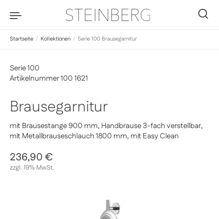
Zum Inhalt springen
0
Startseite
/
Kollektionen
/
Serie 100 Brausegarnitur
Serie 100
Artikelnummer 100 1621
Brausegarnitur
mit Brausestange 900 mm, Handbrause 3-fach verstellbar,
mit Metallbrauseschlauch 1800 mm, mit Easy Clean
Regulärer Preis
236,90 €
Sale-Preis
zzgl. 19% MwSt.