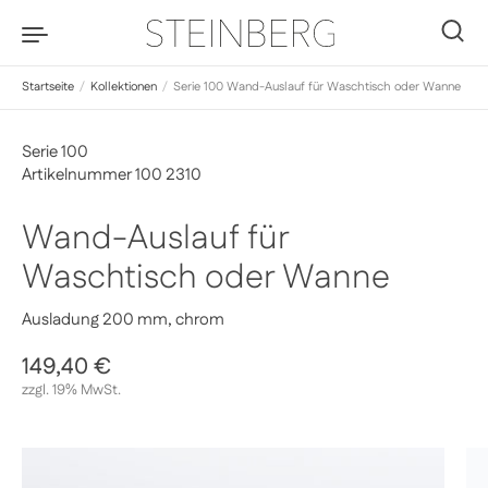
Zum Inhalt springen
0
Startseite
/
Kollektionen
/
Serie 100 Wand-Auslauf für Waschtisch oder Wanne
Serie 100
Artikelnummer 100 2310
Wand-Auslauf für
Waschtisch oder Wanne
Ausladung 200 mm, chrom
Regulärer Preis
149,40 €
Sale-Preis
zzgl. 19% MwSt.