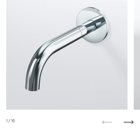
1
/ 15
Zurück
Weit