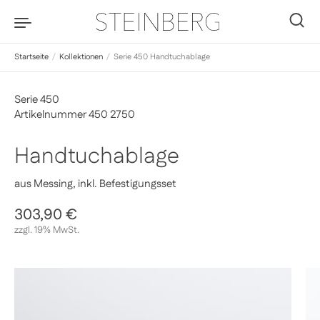
Zum Inhalt springen
0
Startseite
/
Kollektionen
/
Serie 450 Handtuchablage
Serie 450
Artikelnummer 450 2750
Handtuchablage
aus Messing, inkl. Befestigungsset
Regulärer Preis
303,90 €
Sale-Preis
zzgl. 19% MwSt.