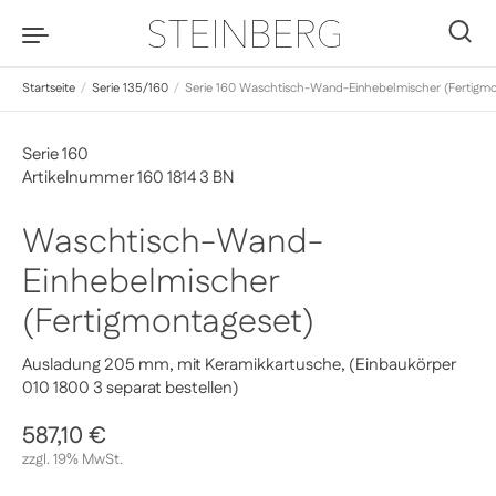
Zum Inhalt springen
0
Startseite
/
Serie 135/160
/
Serie 160 Waschtisch-Wand-Einhebelmischer (Fertigmo
Serie 160
Artikelnummer 160 1814 3 BN
Waschtisch-Wand-
Einhebelmischer
(Fertigmontageset)
Ausladung 205 mm, mit Keramikkartusche, (Einbaukörper
010 1800 3 separat bestellen)
Regulärer Preis
587,10 €
Sale-Preis
zzgl. 19% MwSt.