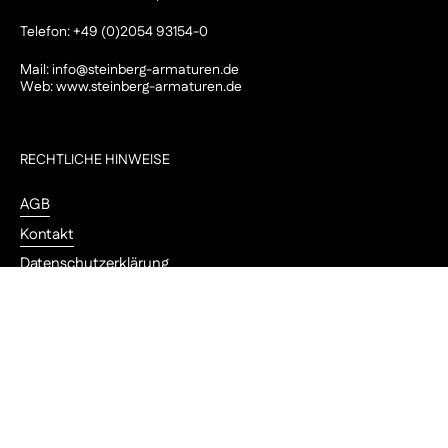
Telefon: +49 (0)2054 93154-0
Mail:
info@steinberg-armaturen.de
Web:
www.steinberg-armaturen.de
RECHTLICHE HINWEISE
AGB
Kontakt
Datenschutzerklärung
Impressum
Ober
Cookie-Einstellungen
FOLLOW US
Instagram
YouTube
Pinterest
LinkedIn