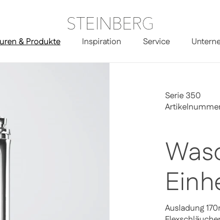
uren & Produkte
Inspiration
Service
Untern
her
Serie 350
Artikelnummer
Wasc
Einh
Ausladung 170
Flexschläuche