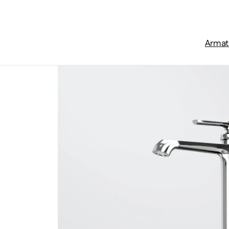
Zum Inhalt springen
Armat
Startseite
/
Serie 350
/
Serie 350 Waschtisch-Einhebelmisc