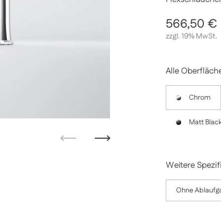
Regulärer 
566,50 €
zzgl. 19% MwSt.
Alle Oberfläch
Chrom
Matt Blac
Zurück
Weiter
Weitere Spezif
Ohne Ablaufga