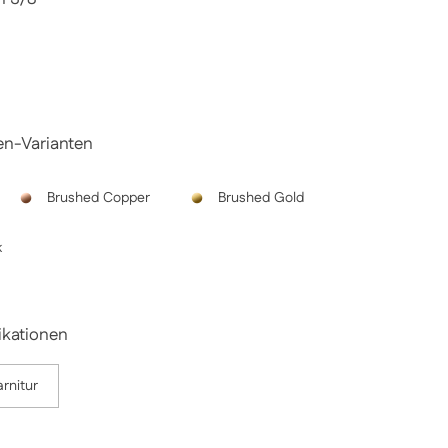
Preis
Sale-Preis
en-Varianten
Brushed Copper
Brushed Gold
k
ikationen
rnitur