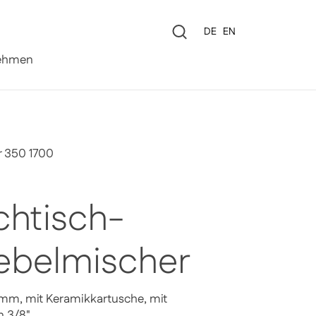
Sprache
DE
EN
0
ehmen
 350 1700
htisch-
ebelmischer
mm, mit Keramikkartusche, mit
n 3/8"