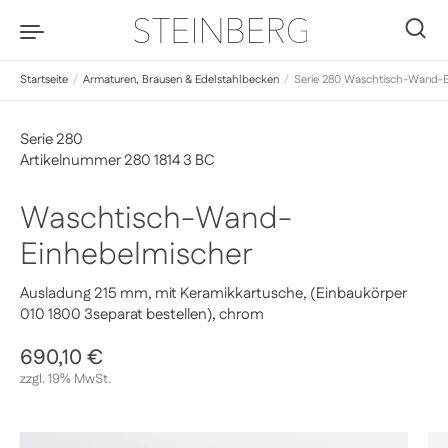
Zum Inhalt springen
0
Startseite
/
Armaturen, Brausen & Edelstahlbecken
/
Serie 280 Waschtisch-Wand-E
Serie 280
Artikelnummer 280 1814 3 BC
Waschtisch-Wand-
Einhebelmischer
Ausladung 215 mm, mit Keramikkartusche, (Einbaukörper
010 1800 3separat bestellen), chrom
Regulärer Preis
690,10 €
Sale-Preis
zzgl. 19% MwSt.