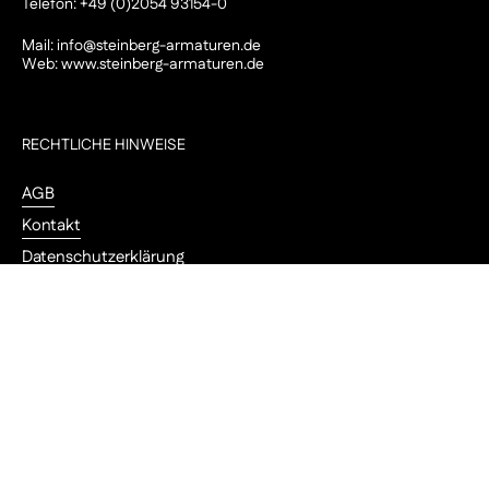
Telefon: +49 (0)2054 93154-0
Mail:
info@steinberg-armaturen.de
Web:
www.steinberg-armaturen.de
RECHTLICHE HINWEISE
AGB
Kontakt
Datenschutzerklärung
Impressum
Ober
Cookie-Einstellungen
FOLLOW US
Instagram
YouTube
Pinterest
LinkedIn