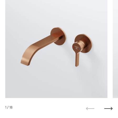
1
/ 18
Zurück
Weit