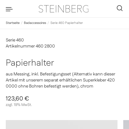
Zum Inhalt springen
0
Startseite
/
Badaccessoires
/
Serie 460 Papierhalter
Serie 460
Artikelnummer 460 2800
Papierhalter
aus Messing, inkl. Befestigungsset (Alternativ kann dieser
Artikel mit unserem separat erhältlichen Superkleber 420
0000 ohne Bohren befestigt werden), chrom
Regulärer Preis
123,60 €
Sale-Preis
zzgl. 19% MwSt.