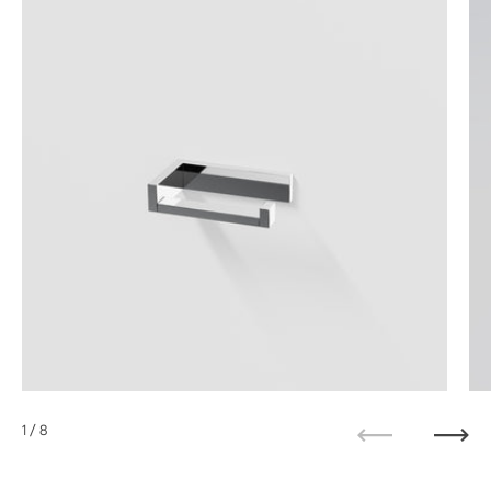
1
/ 8
Zurück
Weit