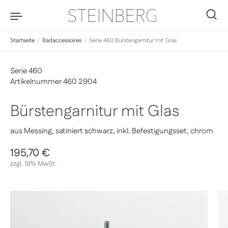
Zum Inhalt springen
0
Startseite
/
Badaccessoires
/
Serie 460 Bürstengarnitur mit Glas
Serie 460
Artikelnummer 460 2904
Bürstengarnitur mit Glas
aus Messing, satiniert schwarz, inkl. Befestigungsset, chrom
Regulärer Preis
195,70 €
Sale-Preis
zzgl. 19% MwSt.