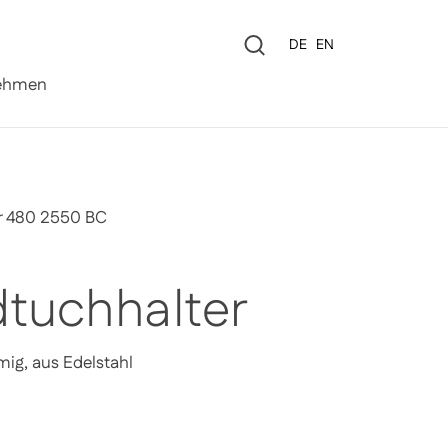
Sprache
DE
EN
0
ehmen
r 480 2550 BC
tuchhalter
ig, aus Edelstahl
Preis
Sale-Preis