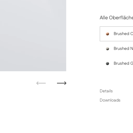
Alle Oberfläch
Brushed 
Brushed N
Brushed G
Zurück
Weiter
Details
Downloads