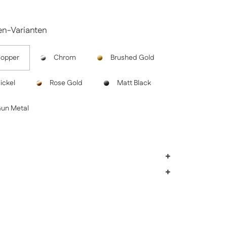
en-Varianten
Copper
Chrom
Brushed Gold
ickel
Rose Gold
Matt Black
un Metal
+
+