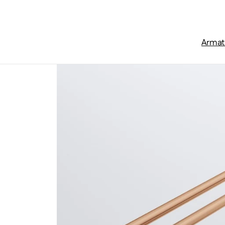
Zum Inhalt springen
Armat
Startseite
/
Badaccessoires
/
Serie 480 Handtuchhalter