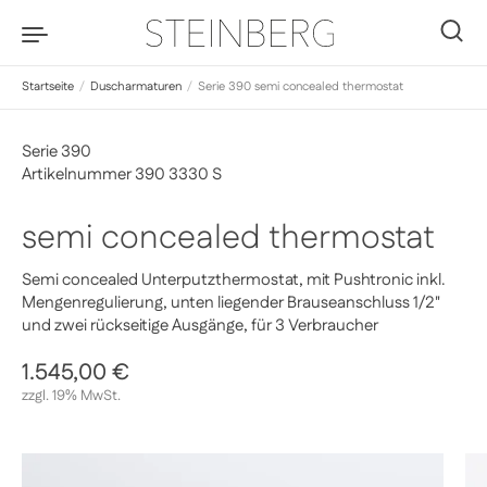
Zum Inhalt springen
0
Startseite
/
Duscharmaturen
/
Serie 390 semi concealed thermostat
Serie 390
Artikelnummer 390 3330 S
semi concealed thermostat
Semi concealed Unterputzthermostat, mit Pushtronic inkl.
Mengenregulierung, unten liegender Brauseanschluss 1/2"
und zwei rückseitige Ausgänge, für 3 Verbraucher
Regulärer Preis
1.545,00 €
Sale-Preis
zzgl. 19% MwSt.