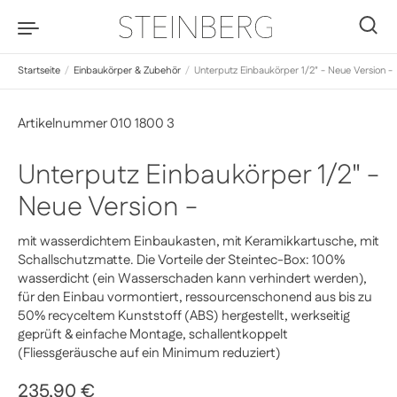
Zum Inhalt springen
0
Startseite
/
Einbaukörper & Zubehör
/
Unterputz Einbaukörper 1/2" - Neue Version -
Artikelnummer 010 1800 3
Unterputz Einbaukörper 1/2" -
Neue Version -
mit wasserdichtem Einbaukasten, mit Keramikkartusche, mit
Schallschutzmatte. Die Vorteile der Steintec-Box: 100%
wasserdicht (ein Wasserschaden kann verhindert werden),
für den Einbau vormontiert, ressourcenschonend aus bis zu
50% recyceltem Kunststoff (ABS) hergestellt, werkseitig
geprüft & einfache Montage, schallentkoppelt
(Fliessgeräusche auf ein Minimum reduziert)
Regulärer Preis
235,90 €
Sale-Preis