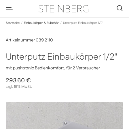
Zum Inhalt springen
0
Startseite
/
Einbaukörper & Zubehör
/
Unterputz Einbaukörper 1/2"
Artikelnummer 039 2110
Unterputz Einbaukörper 1/2"
mit pushtronic Bedienkomfort, für 2 Verbraucher
Regulärer Preis
293,60 €
Sale-Preis
zzgl. 19% MwSt.