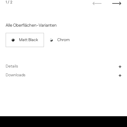
1
/ 2
Zurück
Weit
Alle Oberflächen-Varianten
Matt Black
Chrom
Details
+
Downloads
+