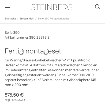
Zum Inhalt springen
0
Startseite
/
Sensual Rain
/
Serie 390 Fertigmontageset
Serie 390
Artikelnummer 390 2231 3 S
Fertigmontageset
für Wanne/Brause-Einhebelmischer ¾", mit pushtronic
Bedienkomfort, 4 Buttons mit unterschiedlichen Symbolen
im Lieferumfang enthalten, es können mehrere Verbraucher
gleichzeitig angesteuert werden (Einbaukörper 039 2100
separat bestellen), für 3 Verbraucher, mit Abdeckplatte 145
mm x 200 mm
Regulärer Preis
875,50 €
Sale-Preis
zzgl. 19% MwSt.