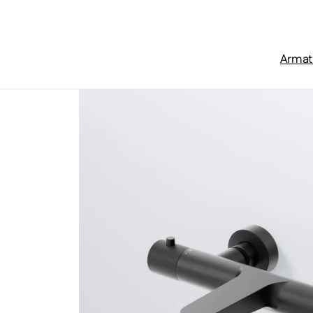
Zum Inhalt springen
Armat
Startseite
/
Wannenarmaturen
/
Serie 171 Aufputzthermosta