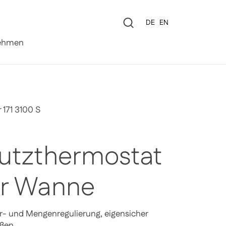
Sprache
DE
EN
0
ehmen
171 3100 S
utzthermostat
ür Wanne
r- und Mengenregulierung, eigensicher
eßen