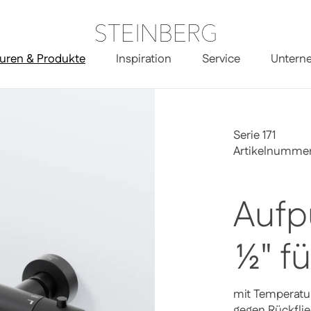
uren & Produkte
Inspiration
Service
Untern
t ½" für Wanne
Serie 171
Artikelnummer 
Aufp
½" f
mit Temperatu
gegen Rückfli