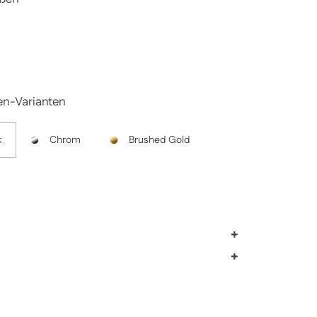
Preis
Sale-Preis
en-Varianten
k
Chrom
Brushed Gold
+
+