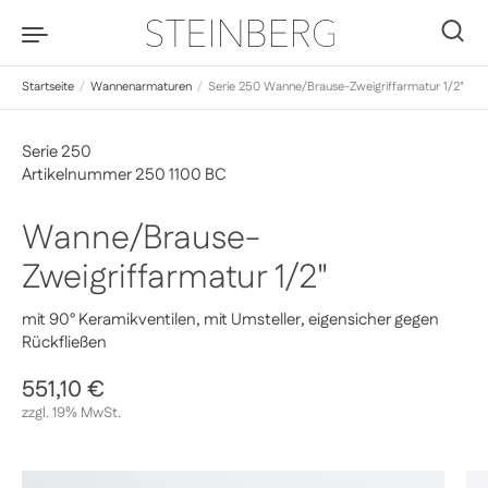
Zum Inhalt springen
0
Startseite
/
Wannenarmaturen
/
Serie 250 Wanne/Brause-Zweigriffarmatur 1/2"
Serie 250
Artikelnummer 250 1100 BC
Wanne/Brause-
Zweigriffarmatur 1/2"
mit 90° Keramikventilen, mit Umsteller, eigensicher gegen
Rückfließen
Regulärer Preis
551,10 €
Sale-Preis
zzgl. 19% MwSt.