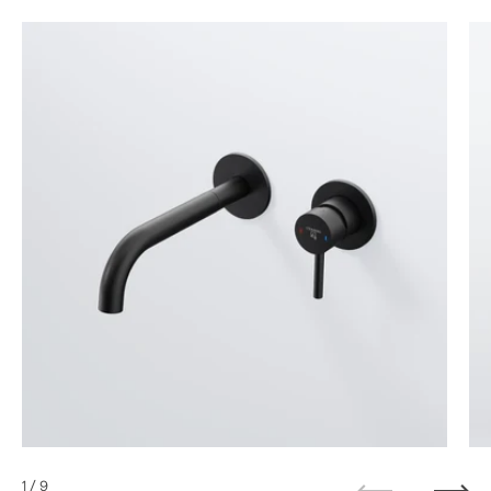
1
/ 9