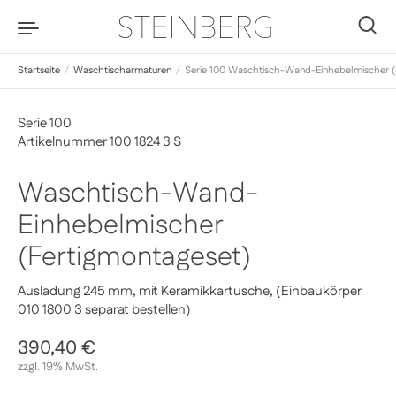
Zum Inhalt springen
0
Startseite
/
Waschtischarmaturen
/
Serie 100 Waschtisch-Wand-Einhebelmischer (
Serie 100
Artikelnummer 100 1824 3 S
Waschtisch-Wand-
Einhebelmischer
(Fertigmontageset)
Ausladung 245 mm, mit Keramikkartusche, (Einbaukörper
010 1800 3 separat bestellen)
Regulärer Preis
390,40 €
Sale-Preis
zzgl. 19% MwSt.