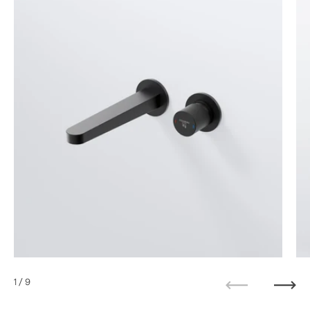
1
/ 9
Zurück
Weit