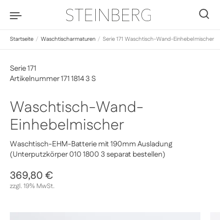
Zum Inhalt springen
0
Startseite
/
Waschtischarmaturen
/
Serie 171 Waschtisch-Wand-Einhebelmischer
Serie 171
Artikelnummer 171 1814 3 S
Waschtisch-Wand-
Einhebelmischer
Waschtisch-EHM-Batterie mit 190mm Ausladung
(Unterputzkörper 010 1800 3 separat bestellen)
Regulärer Preis
369,80 €
Sale-Preis
zzgl. 19% MwSt.