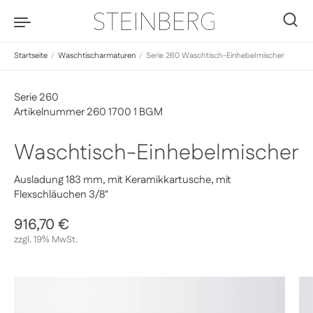
Zum Inhalt springen
0
Startseite
/
Waschtischarmaturen
/
Serie 260 Waschtisch-Einhebelmischer
Serie 260
Artikelnummer 260 1700 1 BGM
Waschtisch-Einhebelmischer
Ausladung 183 mm, mit Keramikkartusche, mit
Flexschläuchen 3/8"
Regulärer Preis
916,70 €
Sale-Preis
zzgl. 19% MwSt.