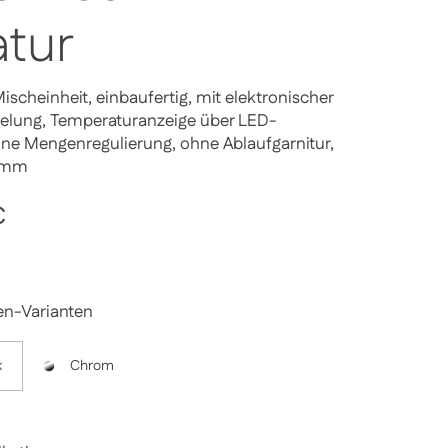
tur
ischeinheit, einbaufertig, mit elektronischer
elung, Temperaturanzeige über LED-
hne Mengenregulierung, ohne Ablaufgarnitur,
2mm
Preis
€
Sale-Preis
en-Varianten
k
Chrom