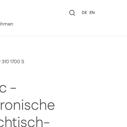
Sprache
DE
EN
0
ehmen
 310 1700 S
c -
tronische
htisch-