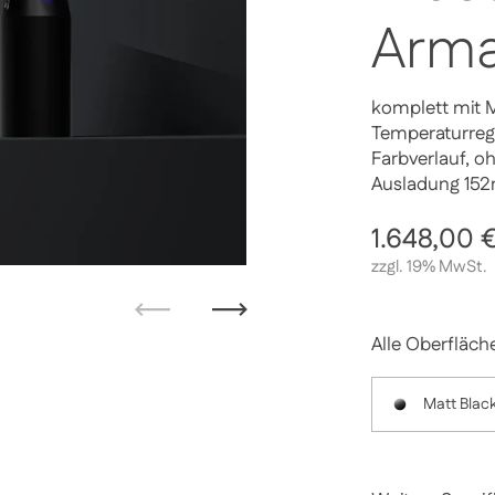
Arma
komplett mit M
Temperaturreg
Farbverlauf, o
Ausladung 15
Regulärer 
1.648,00 
zzgl. 19% MwSt.
Zurück
Weiter
Alle Oberfläch
Matt Blac