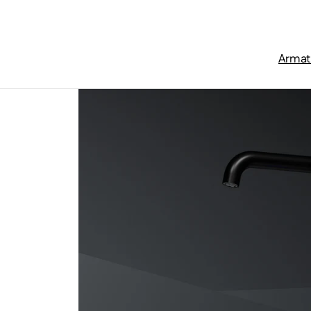
Zum Inhalt springen
Armat
Startseite
/
Waschtischarmaturen
/
Serie 310 iconic - elek