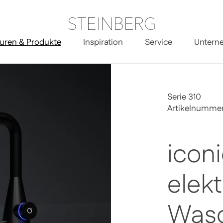
uren & Produkte
Inspiration
Service
Untern
tronische Waschtisch-Armatur
Serie 310
Artikelnummer
iconi
elek
Wasc