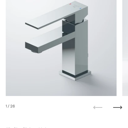
1
/ 26
Zurück
Weit