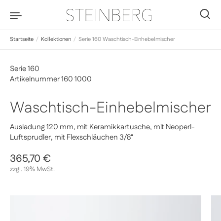
Zum Inhalt springen
0
Startseite
/
Kollektionen
/
Serie 160 Waschtisch-Einhebelmischer
Serie 160
Artikelnummer 160 1000
Waschtisch-Einhebelmischer
Ausladung 120 mm, mit Keramikkartusche, mit Neoperl-
Luftsprudler, mit Flexschläuchen 3/8"
Regulärer Preis
365,70 €
Sale-Preis
zzgl. 19% MwSt.