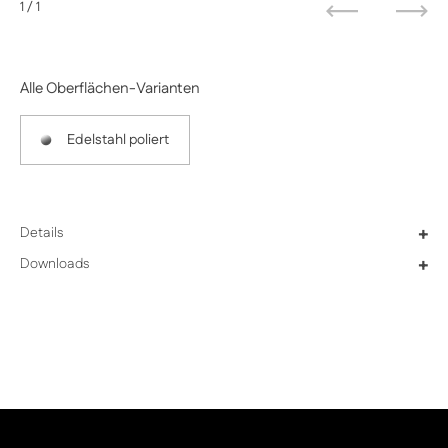
1
/ 1
Zurück
Weit
Alle Oberflächen-Varianten
Edelstahl poliert
Details
+
Downloads
+