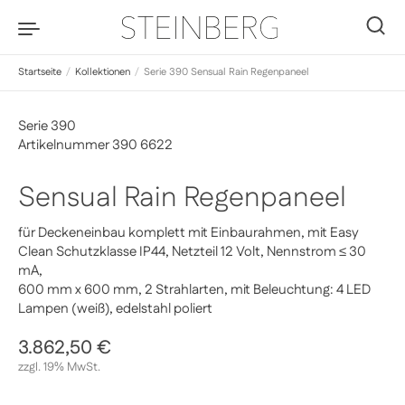
Zum Inhalt springen
0
Startseite
/
Kollektionen
/
Serie 390 Sensual Rain Regenpaneel
Serie 390
Artikelnummer 390 6622
Sensual Rain Regenpaneel
für Deckeneinbau komplett mit Einbaurahmen, mit Easy
Clean Schutzklasse IP44, Netzteil 12 Volt, Nennstrom ≤ 30
mA,
600 mm x 600 mm, 2 Strahlarten, mit Beleuchtung: 4 LED
Lampen (weiß), edelstahl poliert
Regulärer Preis
3.862,50 €
Sale-Preis
zzgl. 19% MwSt.