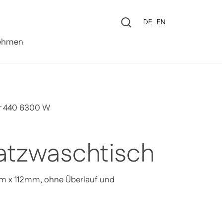
Sprache
DE
EN
0
ehmen
r 440 6300 W
atzwaschtisch
 x 112mm, ohne Überlauf und
Preis
Sale-Preis