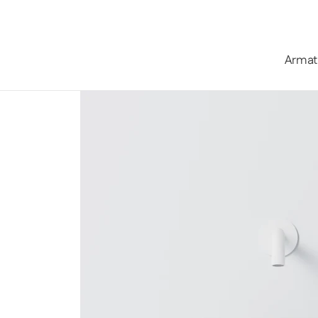
Zum Inhalt springen
Armat
Startseite
/
Kollektionen
/
Serie 440 Aufsatzwaschtisch