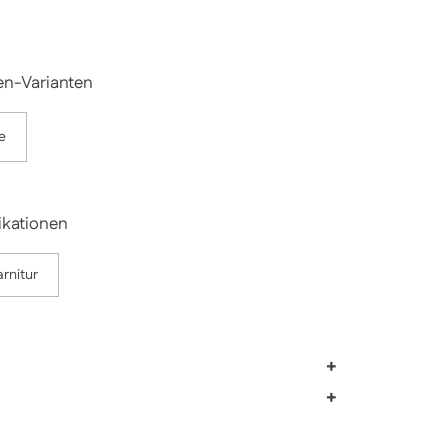
en-Varianten
e
ikationen
rnitur
+
+