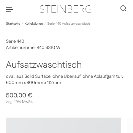
Zum Inhalt springen
0
Startseite
/
Kollektionen
/
Serie 440 Aufsatzwaschtisch
Serie 440
Artikelnummer 440 6310 W
Aufsatzwaschtisch
oval, aus Solid Surface, ohne Überlauf, ohne Ablaufgarnitur,
600mm x 400mm x 112mm
Regulärer Preis
500,00 €
Sale-Preis
zzgl. 19% MwSt.