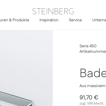
uren & Produkte
Inspiration
Service
Untern
Serie 450
Artikelnumme
Bade
Aus massivem 
Regulärer 
91,70 €
Sa
zzgl. 19% MwSt.