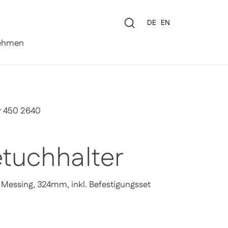
Sprache
DE
EN
0
ehmen
r 450 2640
tuchhalter
Messing, 324mm, inkl. Befestigungsset
Preis
le-Preis