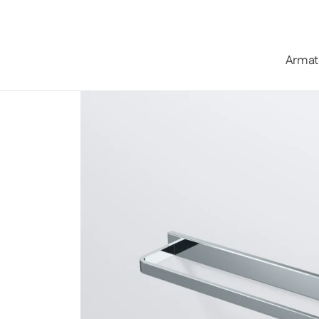
Zum Inhalt springen
Armat
Startseite
/
Kollektionen
/
Serie 450 Badetuchhalter