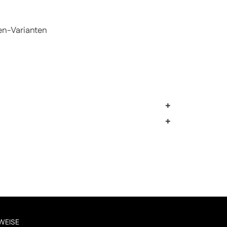
en-Varianten
+
+
WEISE