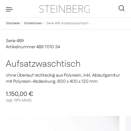
Zum Inhalt springen
0
Startseite
/
Kollektionen
/
Serie 489 Aufsatzwaschtisch
Serie 489
Artikelnummer 489 7010 34
Aufsatzwaschtisch
ohne Überlauf rechteckig aus Polyresin, inkl. Ablaufgarnitur
mit Polyresin-Abdeckung, 600 x 400 x 120 mm
Regulärer Preis
1.150,00 €
Sale-Preis
zzgl. 19% MwSt.