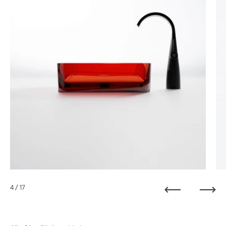
4
/ 17
Zurück
Weit